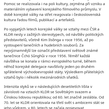
Pomoc se realizovala i na poli kultury, zejména při vzniku a
materiálním vybavení korejského filmového průmyslu. V
době korejské války na střet reagovala i československá
kultura řadou filmů, publikací a artefaktů.
Po vypjatých letech korejské války se vztahy mezi ČSR a
KLDR nesly v zažitých stereotypech, od návštěv politických
představitelů, včetně Kim Ilsŏnga v roce 1956, až po
vystoupení tanečních a hudebních souborů. Za
nejvýznamnější lze označit představení světově známé
tanečnice Čchö Sǔnghǔi v roce 1956. Téměř každá
návštěva se konala v rámci evropského turné, během
něhož korejské delegace navštívily jeden po druhém
spřátelené východoevropské státy. Výsledkem přátelských
vztahů bylo i několik mezinárodních sňatků.
Intenzita styků se v následujících desetiletích lišila v
závislosti na vztazích KLDR se Sovětským svazem a
Čínskou lidovou republikou; od 60. let značně zeslábla. Od
70. let se KLDR orientovala na třetí svět s ambicemi stát se
jeho vůdcem, v 80. letech se začala projevovat