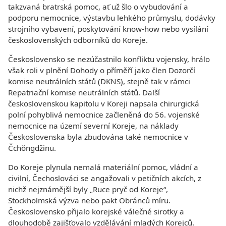
takzvaná bratrská pomoc, ať už šlo o vybudování a
podporu nemocnice, výstavbu lehkého průmyslu, dodávky
strojního vybavení, poskytování know-how nebo vysílání
československých odborníků do Koreje.
Československo se nezúčastnilo konfliktu vojensky, hrálo
však roli v plnění Dohody o příměří jako člen Dozorčí
komise neutrálních států (DKNS), stejně tak v rámci
Repatriační komise neutrálních států. Další
československou kapitolu v Koreji napsala chirurgická
polní pohyblivá nemocnice začleněná do 56. vojenské
nemocnice na území severní Koreje, na náklady
Československa byla zbudována také nemocnice v
Čchŏngdžinu.
Do Koreje plynula nemalá materiální pomoc, vládní a
civilní, Čechoslováci se angažovali v petičních akcích, z
nichž nejznámější byly „Ruce pryč od Koreje“,
Stockholmská výzva nebo pakt Obránců míru.
Československo přijalo korejské válečné sirotky a
dlouhodobě zajišťovalo vzdělávání mladých Korejců.