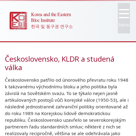
Korea and the Eastern
Bloc Institute
Menu
한국 및 동구권 연구소
Československo, KLDR a studená
válka
Československo patřilo od únorového převratu roku 1948
k takzvanému východnímu bloku a jeho politika byla
závislá na Sovětském svazu. To se týkalo nejen jasně
artikulovaných postojů vůči korejské válce (1950-53), ale i
následné jednostranné zahraniční politiky orientované až
do roku 1989 na Korejskou lidově demokratickou
republiku. Československo uzavřelo se severokorejským
partnerem řadu standardních smluv; některé z nich se
realizovaly recipročně, většina se ale odehrávala jako