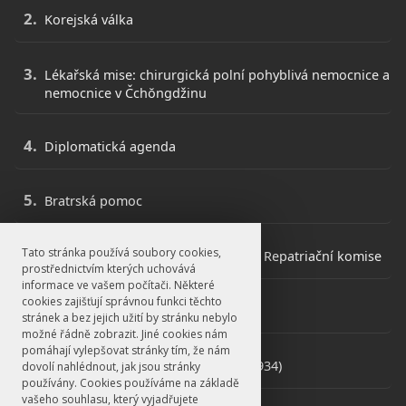
Korejská válka
Lékařská mise: chirurgická polní pohyblivá nemocnice a
nemocnice v Čchŏngdžinu
Diplomatická agenda
Bratrská pomoc
Tato stránka používá soubory cookies,
Dozorčí komise neutrálních států a Repatriační komise
prostřednictvím kterých uchovává
informace ve vašem počítači. Některé
cookies zajišťují správnou funkci těchto
Váleční sirotci
stránek a bez jejich užití by stránku nebylo
možné řádně zobrazit. Jiné cookies nám
pomáhají vylepšovat stránky tím, že nám
Marie Koláčková, roz. Bartošová (1934)
dovolí nahlédnout, jak jsou stránky
používány. Cookies používáme na základě
vašeho souhlasu, který vyjadřujete