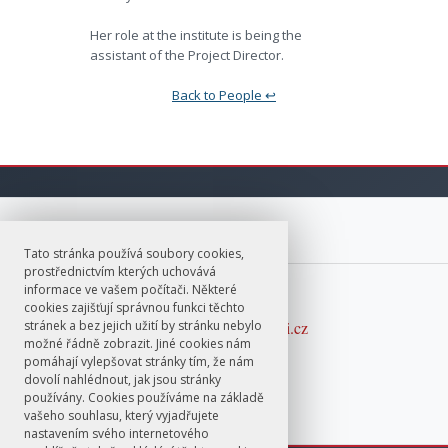
Her role at the institute is being the
assistant of the Project Director.
Back to People ↩︎
Tato stránka používá soubory cookies,
prostřednictvím kterých uchovává
informace ve vašem počítači. Některé
E-mail
cookies zajišťují správnou funkci těchto
stránek a bez jejich užití by stránku nebylo
ColdwarKorea@ff.cuni.cz
možné řádně zobrazit. Jiné cookies nám
pomáhají vylepšovat stránky tím, že nám
dovolí nahlédnout, jak jsou stránky
používány. Cookies používáme na základě
vašeho souhlasu, který vyjadřujete
nastavením svého internetového